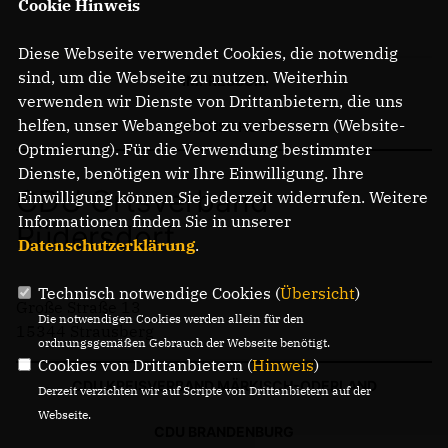
Cookie Hinweis
Diese Webseite verwendet Cookies, die notwendig
sind, um die Webseite zu nutzen. Weiterhin
IMPRESSUM
verwenden wir Dienste von Drittanbietern, die uns
helfen, unser Webangebot zu verbessern (Website-
DATENSCHUTZ
Optmierung). Für die Verwendung bestimmter
Dienste, benötigen wir Ihre Einwilligung. Ihre
CDU Ortsverband
Einwilligung können Sie jederzeit widerrufen. Weitere
Informationen finden Sie in unserer
Rüdersdorf
Datenschutzerklärung
.
Technisch notwendige Cookies (
Übersicht
)
Große Straße 13
Die notwendigen Cookies werden allein für den
15344 Strausberg
ordnungsgemäßen Gebrauch der Webseite benötigt.
Cookies von Drittanbietern (
Hinweis
)
CDU KREISVERBAND MÄRKISCH-ODERLAND
Derzeit verzichten wir auf Scripte von Drittanbietern auf der
Webseite.
CDU BRANDENBURG